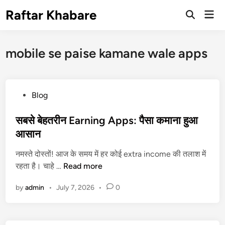
Skip
Raftar Khabare
Mai
to
Open
Men
Search
content
mobile se paise kamane wale apps
P
Blog
o
s
सबसे बेहतरीन Earning Apps: पैसा कमाना हुआ
t
आसान
e
नमस्ते दोस्तों! आज के समय में हर कोई extra income की तलाश में
d
स
रहता है। चाहे …
Read more
i
ब
n
by
admin
•
July 7, 2026
•
0
से
बे
ह