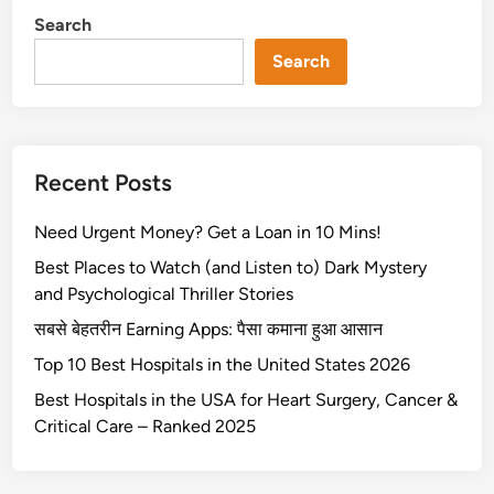
त
Search
री
न
Search
E
a
r
n
Recent Posts
i
n
Need Urgent Money? Get a Loan in 10 Mins!
g
A
Best Places to Watch (and Listen to) Dark Mystery
p
and Psychological Thriller Stories
p
सबसे बेहतरीन Earning Apps: पैसा कमाना हुआ आसान
s
Top 10 Best Hospitals in the United States 2026
:
पै
Best Hospitals in the USA for Heart Surgery, Cancer &
सा
Critical Care – Ranked 2025
क
मा